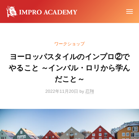
イ
ー
コ
ン
ン
メ
プ
ニ
テ
ュ
イ
ロ
イ
ー
ン
ア
ン
ン
カ
ツ
プ
プ
ワークショップ
デ
へ
ロ
ロ
ミ
ワ
ス
ヨーロッパスタイルのインプロ②で
ア
ー
ー
キ
カ
やること ～インバル・ロリから学ん
ク
ッ
デ
シ
だこと～
プ
ミ
ョ
ー
2022年11月20日
by
忍翔
ッ
プ