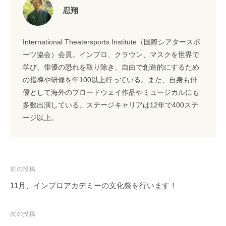
忍翔
International Theatersports Institute（国際シアタースポ
ーツ協会）会員。インプロ、クラウン、マスクを世界で
学び、俳優の恐れを取り除き、自由で創造的にするため
の指導や研修を年100以上行っている。また、自身も俳
優として海外のブロードウェイ作品やミュージカルにも
多数出演している。ステージキャリアは12年で400ステ
ージ以上。
投
前の投稿
稿
11月、インプロアカデミーの文化祭を行います！
ナ
ビ
次の投稿