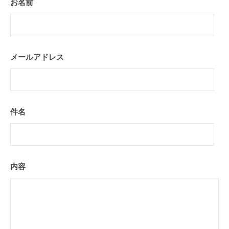
お名前
合
わ
せ
メールアドレス
2022
年
3
件名
月
30
日
by
内
内容
海
隆
雄