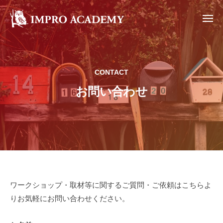
イ
ー
コ
ン
ン
メ
プ
ニ
テ
ュ
イ
ロ
イ
ー
ン
ア
ン
ン
カ
ツ
プ
プ
デ
CONTACT
へ
ロ
ロ
ミ
ワ
ス
お問い合わせ
ア
ー
ー
キ
カ
ク
ッ
デ
シ
プ
ミ
ョ
ー
ッ
プ
お
ワークショップ・取材等に関するご質問・ご依頼はこちらよ
りお気軽にお問い合わせください。
問
い