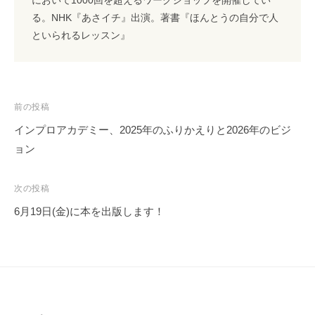
る。NHK『あさイチ』出演。著書『ほんとうの自分で人
といられるレッスン』
投
前の投稿
稿
インプロアカデミー、2025年のふりかえりと2026年のビジ
ナ
ョン
ビ
ゲ
次の投稿
ー
6月19日(金)に本を出版します！
シ
ョ
ン