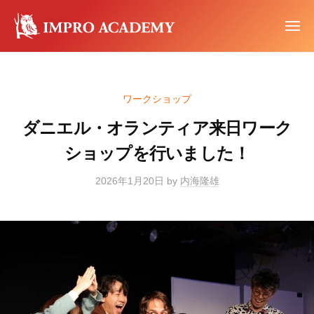
イ
ー
コ
ン
ン
メ
プ
ニ
テ
ュ
イ
ロ
イ
ー
ン
ア
ン
ン
カ
ツ
プ
プ
ワークショップ
デ
へ
ロ
ロ
ミ
ワ
ス
ダニエル・オランティア来日ワーク
ア
ー
ー
キ
カ
ショップを行いました！
ク
ッ
デ
シ
プ
2026年1月20日
by
内海隆雄
ミ
ョ
ー
ッ
プ