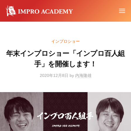
イ
ー
コ
ン
ン
メ
プ
ニ
テ
ュ
イ
ロ
イ
ー
ン
ア
ン
ン
カ
ツ
プ
プ
インプロショー
デ
へ
ロ
ロ
ミ
ワ
ス
年末インプロショー「インプロ百人組
ア
ー
ー
キ
カ
手」を開催します！
ク
ッ
デ
シ
プ
2020年12月8日
by
内海隆雄
ミ
ョ
ー
ッ
プ