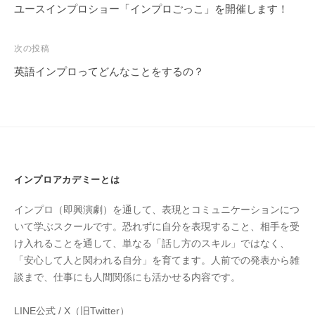
稿
ユースインプロショー「インプロごっこ」を開催します！
ナ
ビ
次の投稿
ゲ
英語インプロってどんなことをするの？
ー
シ
ョ
ン
インプロアカデミーとは
インプロ（即興演劇）を通して、表現とコミュニケーションにつ
いて学ぶスクールです。恐れずに自分を表現すること、相手を受
け入れることを通して、単なる「話し方のスキル」ではなく、
「安心して人と関われる自分」を育てます。人前での発表から雑
談まで、仕事にも人間関係にも活かせる内容です。
LINE公式
/
X（旧Twitter）